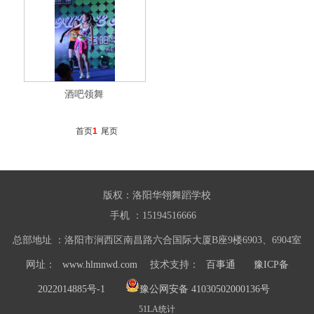
酒吧领舞
首页
1
尾页
版权：洛阳华翎舞蹈学校
手机 ：15194516666
总部地址 ：洛阳市涧西区南昌路六合国际大厦B座9楼6903、6904室
网址：
www.hlmnwd.com
技术支持：
百事通
豫ICP备
2022014885号-1
豫公网安备 41030502000136号
51LA统计