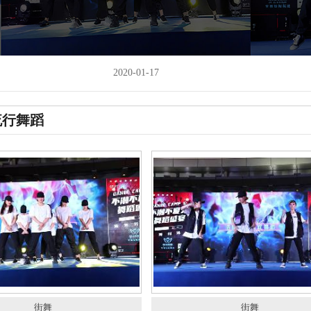
2020-03-27
2020-01-17
流行舞蹈
街舞
街舞