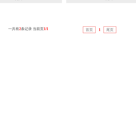
一共有
2
条记录 当前页
1/1
首页
1
尾页